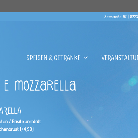
Seestraße 97 | 822
Speisen & Getränke
Veranstaltu
 E MOZZARELLA
arella
mat­en / Basilikumblatt
chen­brust (+4,90)