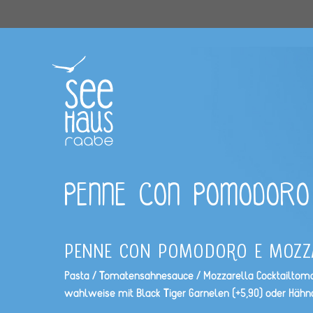
Zum
Inhalt
springen
PENNE CON POMODORO
Penne con pomodoro e mozz
Pas­ta / Tomaten­sah­ne­sauce / Moz­zarel­la Cock­tail­to­
wahlweise mit Black Tiger Gar­ne­len (+5,90) oder Häh­n