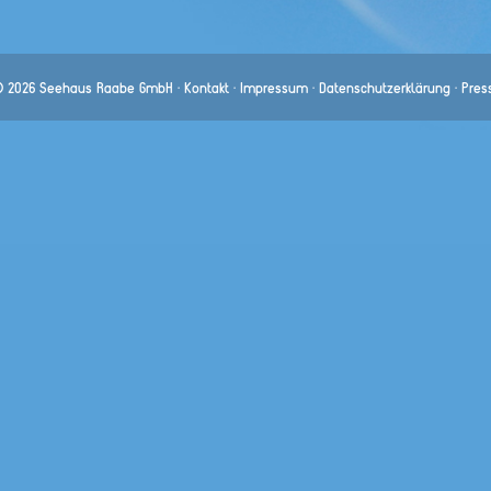
 2026 Seehaus Raabe GmbH ·
Kontakt
·
Impressum
·
Datenschutzerklärung
·
Pres